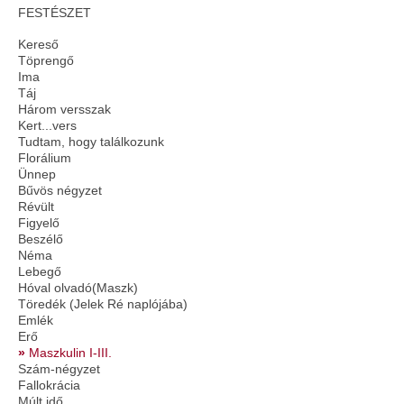
FESTÉSZET
Kereső
Töprengő
Ima
Táj
Három versszak
Kert...vers
Tudtam, hogy találkozunk
Florálium
Ünnep
Bűvös négyzet
Révült
Figyelő
Beszélő
Néma
Lebegő
Hóval olvadó(Maszk)
Töredék (Jelek Ré naplójába)
Emlék
Erő
Maszkulin I-III.
Szám-négyzet
Fallokrácia
Múlt idő