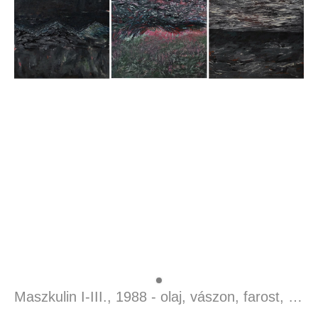
Maszkulin I-III., 1988 - olaj, vászon, farost, 180 x 300 cm