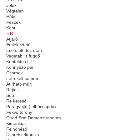
Jelek
Végtelen
Háló
Fészek
Kapu
B
Átjáró
Emlékeztető
Eső előtt, tűz után
Vegetábilis függő
Kontaktus I.-II.
Könnyező pár
Csarnok
Létrekelt semmi
Átírható múlt
Rejtek
Soá
Ré kereső
Páragyüjtő (felhőcsapda)
Fekvő torony
Quod Erat Demonstrandum
Kimerikus
Felhőnéző
Új architektonika