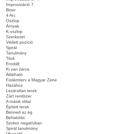
Improvizáció 7.
Biner
4 Arc
Oszlop
Árnyak
K-oszlop
Szerkezet
Védett pozíció
Spirál
Tanulmány
Titok
Erodált
Ki van zárva
Átlátható
Födémterv a Magyar Zene
Házához
Lezáratlan terek
Zárt rendszer
A másik oldal
Épített terek
Benned az ég
Behatolás
Szobor negatívban
Spirál tanulmány
Útvesztő