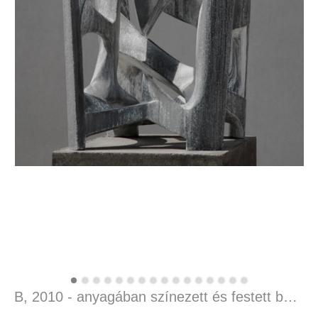
B, 2010 - anyagában színezett és festett beton, 68 x 37 x 48 cm