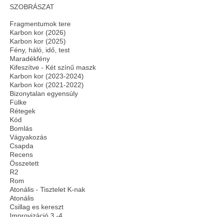
SZOBRÁSZAT
Fragmentumok tere
Karbon kor (2026)
Karbon kor (2025)
Fény, háló, idő, test
Maradékfény
Kifeszítve - Két színű maszk
Karbon kor (2023-2024)
Karbon kor (2021-2022)
Bizonytalan egyensúly
Fülke
Rétegek
Kód
Bomlás
Vágyakozás
Csapda
Recens
Összetett
R2
Rom
Atonális - Tisztelet K-nak
Atonális
Csillag es kereszt
Improvizáció 3.-4.