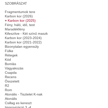
SZOBRÁSZAT
Fragmentumok tere
Karbon kor (2026)
Karbon kor (2025)
Fény, háló, idő, test
Maradékfény
Kifeszítve - Két színű maszk
Karbon kor (2023-2024)
Karbon kor (2021-2022)
Bizonytalan egyensúly
Fülke
Rétegek
Kód
Bomlás
Vágyakozás
Csapda
Recens
Összetett
R2
Rom
Atonális - Tisztelet K-nak
Atonális
Csillag es kereszt
Improvizáció 3.-4.