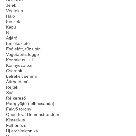
Jelek
Végtelen
Háló
Fészek
Kapu
B
Átjáró
Emlékeztető
Eső előtt, tűz után
Vegetábilis függő
Kontaktus I.-II.
Könnyező pár
Csarnok
Létrekelt semmi
Átírható múlt
Rejtek
Soá
Ré kereső
Páragyüjtő (felhőcsapda)
Fekvő torony
Quod Erat Demonstrandum
Kimerikus
Felhőnéző
Új architektonika