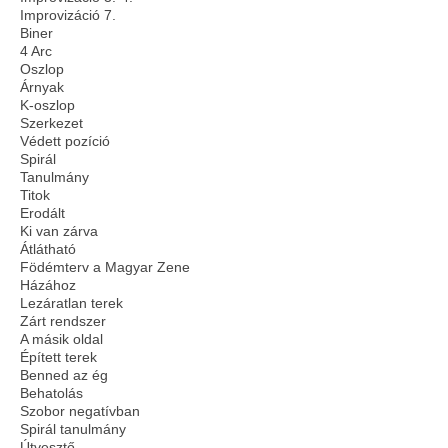
Improvizáció 7.
Biner
4 Arc
Oszlop
Árnyak
K-oszlop
Szerkezet
Védett pozíció
Spirál
Tanulmány
Titok
Erodált
Ki van zárva
Átlátható
Födémterv a Magyar Zene
Házához
Lezáratlan terek
Zárt rendszer
A másik oldal
Épített terek
Benned az ég
Behatolás
Szobor negatívban
Spirál tanulmány
Útvesztő