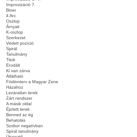
Improvizáció 7.
Biner
4 Arc
Oszlop
Árnyak
K-oszlop
Szerkezet
Védett pozíció
Spirál
Tanulmány
Titok
Erodált
Ki van zárva
Átlátható
Födémterv a Magyar Zene
Házához
Lezáratlan terek
Zárt rendszer
A másik oldal
Épített terek
Benned az ég
Behatolás
Szobor negatívban
Spirál tanulmány
Útvesztő