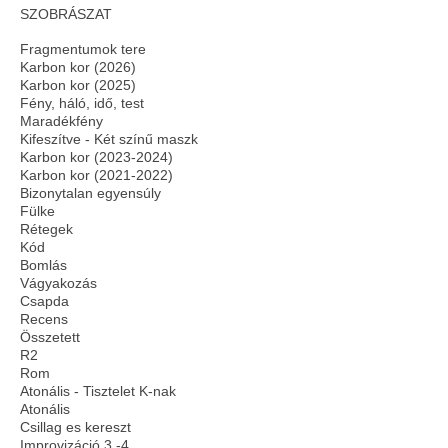
SZOBRÁSZAT
Fragmentumok tere
Karbon kor (2026)
Karbon kor (2025)
Fény, háló, idő, test
Maradékfény
Kifeszítve - Két színű maszk
Karbon kor (2023-2024)
Karbon kor (2021-2022)
Bizonytalan egyensúly
Fülke
Rétegek
Kód
Bomlás
Vágyakozás
Csapda
Recens
Összetett
R2
Rom
Atonális - Tisztelet K-nak
Atonális
Csillag es kereszt
Improvizáció 3.-4.