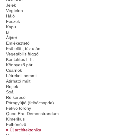
Jelek
Végtelen
Háló
Fészek
Kapu
B
Átjáró
Emlékeztető
Eső előtt, tűz után
Vegetábilis függő
Kontaktus I.-II.
Könnyező pár
Csarnok
Létrekelt semmi
Átírható múlt
Rejtek
Soá
Ré kereső
Páragyüjtő (felhőcsapda)
Fekvő torony
Quod Erat Demonstrandum
Kimerikus
Felhőnéző
Új architektonika